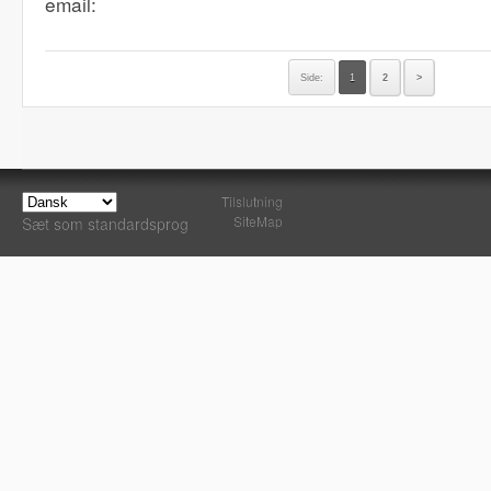
email:
Side:
1
2
>
Tilslutning
SiteMap
Sæt som standardsprog