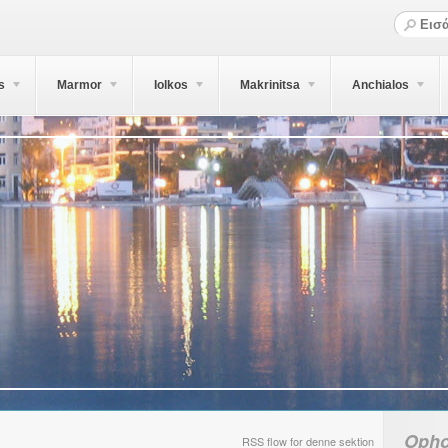
s
Marmor
Iolkos
Makrinitsa
Anchialos
Opho
RSS flow for denne sektion