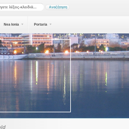
Nea Ionia
Portaria
ld