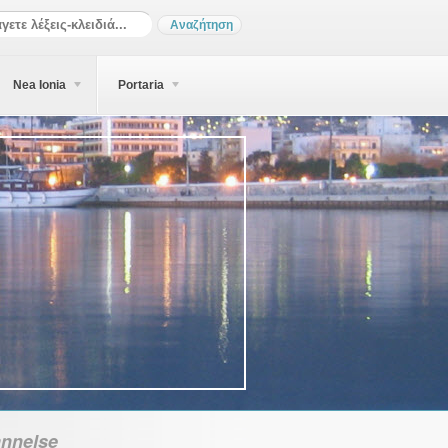
Nea Ionia
Portaria
nnelse