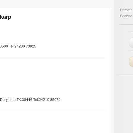
Primær
skarp
Seconda
.38500 Tel:24280 73925
 Dorylaiou TK.38446 Tel:24210 85079