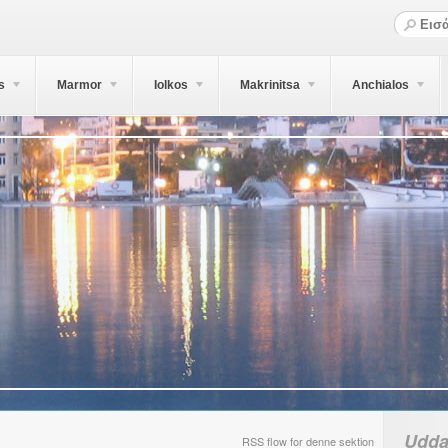
s
Marmor
Iolkos
Makrinitsa
Anchialos
Udda
RSS flow for denne sektion