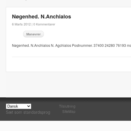
Nøgenhed. N.Anchialos
6 Marts 2012 |
0 Kommentarer
Manøvrer
Nøgenhed. N.Anchialos N. Agchialos Postnummer. 37400 24280 76193 ma
Tilslutning
SiteMap
Sæt som standardsprog