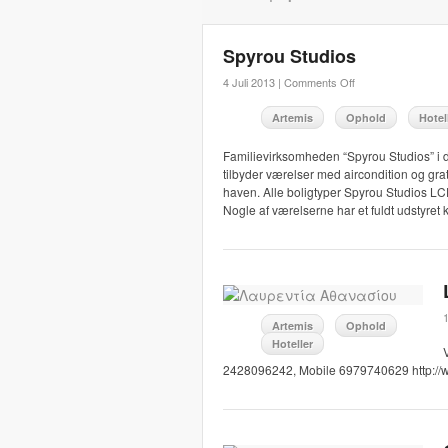
Spyrou Studios
4 Juli 2013 |
Comments Off
Artemis
Ophold
Hotel
Familievirksomheden “Spyrou Studios” i det
tilbyder værelser med aircondition og gra
haven. Alle boligtyper Spyrou Studios L
Nogle af værelserne har et fuldt udstyret k
Artemis
Ophold
Hoteller
2428096242, Mobile 6979740629 http://w