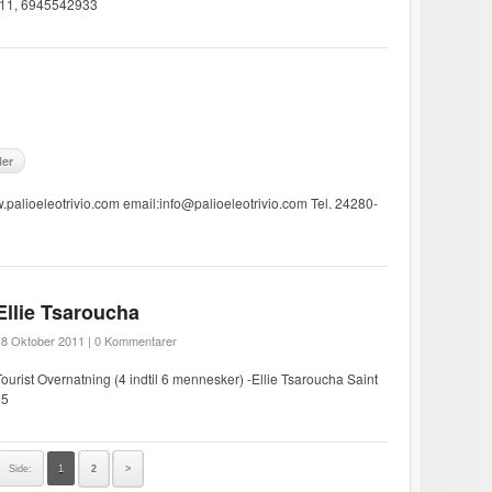
3611, 6945542933
ler
.palioeleotrivio.com email:info@palioeleotrivio.com Tel. 24280-
Ellie Tsaroucha
18 Oktober 2011 |
0 Kommentarer
Tourist Overnatning (4 indtil 6 mennesker) -Ellie Tsaroucha Saint
05
Side:
1
2
>