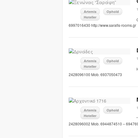
Artemis
Ophold
Hoteller
6997016430 http://www.sarafis-rooms.gr
Artemis
Ophold
Hoteller
2428096100 Mob. 6937050473
Artemis
Ophold
Hoteller
2428096002 Mob. 6944874510 – 6947693