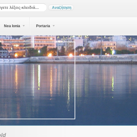
Nea Ionia
Portaria
ld