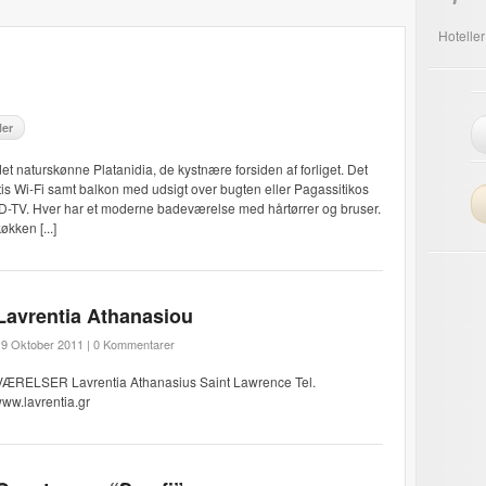
Hoteller
ler
 naturskønne Platanidia, de kystnære forsiden af ​​forliget. Det
tis Wi-Fi samt balkon med udsigt over bugten eller Pagassitikos
CD-TV. Hver har et moderne badeværelse med hårtørrer og bruser.
økken [...]
Lavrentia Athanasiou
19 Oktober 2011 |
0 Kommentarer
VÆRELSER Lavrentia Athanasius Saint Lawrence Tel.
ww.lavrentia.gr