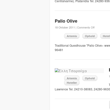
Centralvarme). Platanidia Tel. 24280-9
Palio Olive
18 Oktober 2011 |
Comments Off
Artemis
Ophold
Hotel
Traditional Guesthouse "Palio Olive» www
96481
Artemis
Ophold
Hoteller
Lawrence Tel. 24210-38083, 24280-963