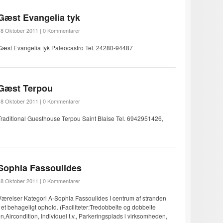
Gæst Evangelia tyk
18 Oktober 2011 |
0 Kommentarer
Gæst Evangelia tyk Paleocastro Tel. 24280-94487
Gæst Terpou
18 Oktober 2011 |
0 Kommentarer
Traditional Guesthouse Terpou Saint Blaise Tel. 6942951426,
Sophia Fassoulides
18 Oktober 2011 |
0 Kommentarer
Værelser Kategori A-Sophia Fassoulides I centrum af stranden
 et behageligt ophold. (Faciliteter:Tredobbelte og dobbelte
,Aircondition, Individuel t.v., Parkeringsplads i virksomheden,