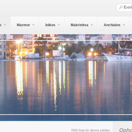
s
Marmor
Iolkos
Makrinitsa
Anchialos
Opho
RSS flow for denne sektion