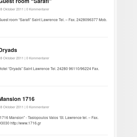
Guest room “Sarafi”
18 Oktober 2011 |
0 Kommentarer
Guest room “Sarafi” Saint Lawrence Tel. – Fax. 2428096377 Mob.
Dryads
18 Oktober 2011 |
0 Kommentarer
Hotel “Dryads” Saint Lawrence Tel. 24280 96110/96224 Fax.
Mansion 1716
18 Oktober 2011 |
0 Kommentarer
“1716 Mansion″ - Tasiopoulos Vaios ‘St. Lawrence tel. – Fax.
030 http://www.1716.gr