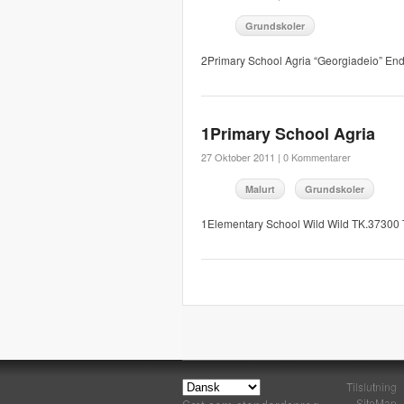
Grundskoler
2Primary School Agria “Georgiadeio” En
1Primary School Agria
27 Oktober 2011 |
0 Kommentarer
Malurt
Grundskoler
1Elementary School Wild Wild TK.37300
Tilslutning
SiteMap