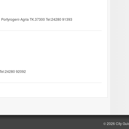
d Porfyrogeni-Agria TK.37300 Tel:24280 91393
 Tel:24280 92092
© 2026 City Gui