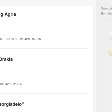
Grundsk
ng Agria
Børneh
poli TK.37300 Tel:24280 97055
Drakia
Tel:24280 96014
eorgiadeio”