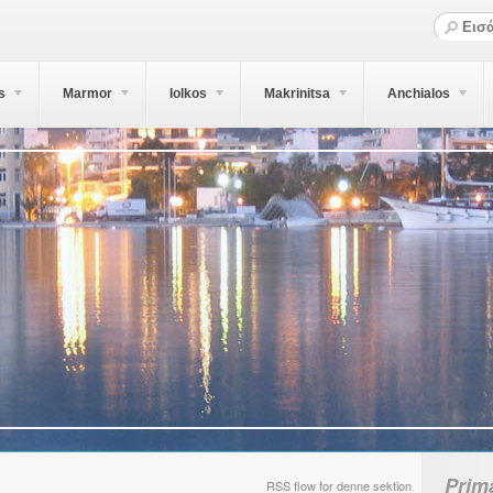
s
Marmor
Iolkos
Makrinitsa
Anchialos
Prim
RSS flow for denne sektion