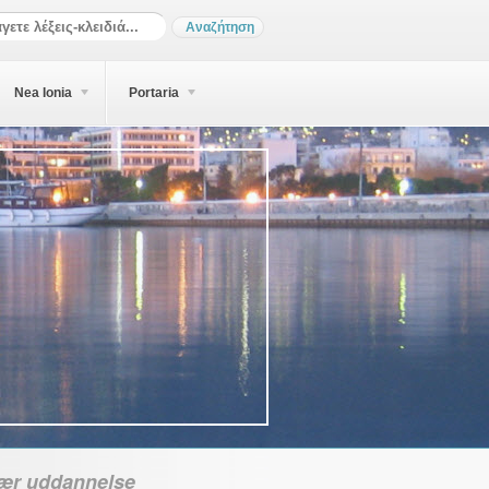
Nea Ionia
Portaria
ær uddannelse