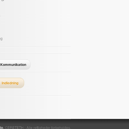
s
ng
Kommunikation
Indledning
de.
CERETETH - Alle rettigheder forbeholdes.