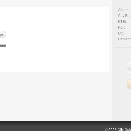
Airport
City Bu
KTEL
Port
UCI
se
Parkeri
8888
© 2026 City Gui