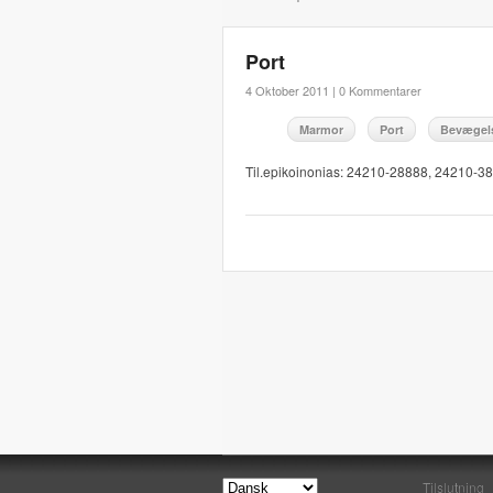
Port
4 Oktober 2011 |
0 Kommentarer
Marmor
Port
Bevægel
Til.epikoinonias: 24210-28888, 24210-3
Tilslutning