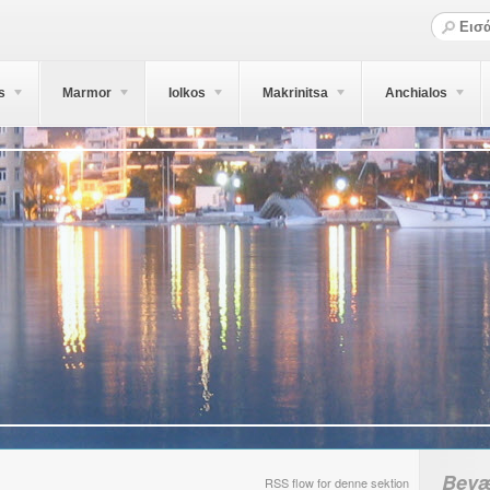
s
Marmor
Iolkos
Makrinitsa
Anchialos
Bevæ
RSS flow for denne sektion