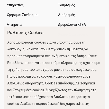
Υπηρεσίες
Τουρισμός
Χρήσιμοι Σύνδεσμοι
Διαδρομές
Αιτήματα
Δρομολόγια ΚΤΕΛ
Ρυθμίσεις Cookies
Χώροι Στάθμευσης
Χρησιμοποιούμε cookies για να υποστηρίξουμε τη
Κίνηση Λιμένος
λειτουργία, να αναλύσουμε την επισκεψιμότητα, να
προσωποποιήσουμε το περιεχόμενο και τις διαφημίσεις.
Επιπλέον, μπορεί να μοιραστούμε πληροφορίες σχετικά με
τη χρήση σας του ιστοχώρου μας με του συνεργάτες μας.
Πιο συγκεκριμένα, τα cookies κατηγοριοποιούνται σε
Απολύτως απαραίτητα, Cookies απόδοσης, Λειτουργικά
και Στοχευμένα cookies. Συνεχίζοντας την πλοήγηση στο
FOLLOW US
ιστότοπο μας αποδέχεστε τα Απολύτως απαραίτητα
cookies. Διαβάστε περισσότερα ή διαχειριστείτε τις