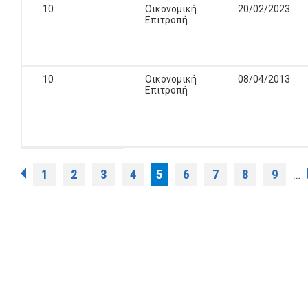
10
Οικονομική
20/02/2023
Επιτροπή
10
Οικονομική
08/04/2013
Επιτροπή
Σελίδες
1
2
3
4
5
6
7
8
9
…