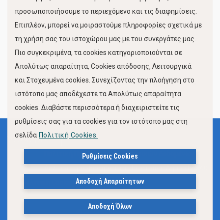
προσωποποιήσουμε το περιεχόμενο και τις διαφημίσεις.
Επιπλέον, μπορεί να μοιραστούμε πληροφορίες σχετικά με
τη χρήση σας του ιστοχώρου μας με του συνεργάτες μας.
Πιο συγκεκριμένα, τα cookies κατηγοριοποιούνται σε
Απολύτως απαραίτητα, Cookies απόδοσης, Λειτουργικά
και Στοχευμένα cookies. Συνεχίζοντας την πλοήγηση στο
FOLLOW US
ιστότοπο μας αποδέχεστε τα Απολύτως απαραίτητα
cookies. Διαβάστε περισσότερα ή διαχειριστείτε τις
ρυθμίσεις σας για τα cookies για τον ιστότοπο μας στη
σελίδα
Πολιτική Cookies.
Όροι Χρήσης
Πολιτική Προστασίας Προσωπικών Δεδομένων
Ρυθμίσεις Cookies
Δήλωση Προσβασιμότητας Ιστότοπου Δήμου Βόλου
Αποδοχή Απαραίτητων
Πολιτική Cookies
Αποδοχή Όλων
© 2023, Δήμος Βόλου