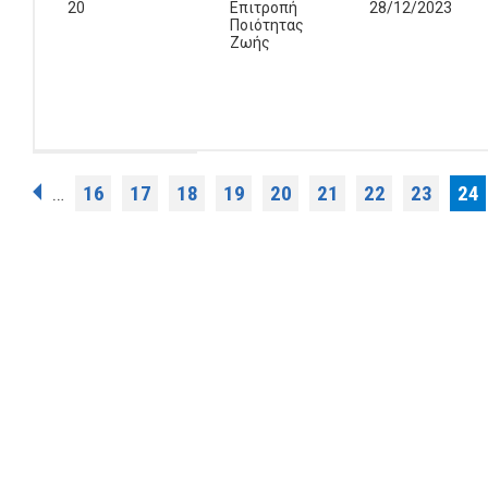
20
Επιτροπή
28/12/2023
Ποιότητας
Ζωής
Σελίδες
16
17
18
19
20
21
22
23
24
…