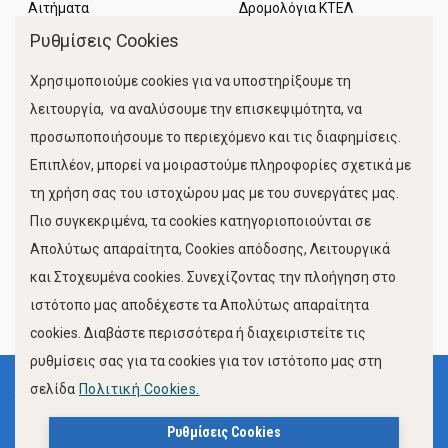
Αιτήματα
Δρομολόγια ΚΤΕΛ
Ρυθμίσεις Cookies
Χώροι Στάθμευσης
Χρησιμοποιούμε cookies για να υποστηρίξουμε τη
Κίνηση Λιμένος
λειτουργία, να αναλύσουμε την επισκεψιμότητα, να
προσωποποιήσουμε το περιεχόμενο και τις διαφημίσεις.
Επιπλέον, μπορεί να μοιραστούμε πληροφορίες σχετικά με
τη χρήση σας του ιστοχώρου μας με του συνεργάτες μας.
Πιο συγκεκριμένα, τα cookies κατηγοριοποιούνται σε
Απολύτως απαραίτητα, Cookies απόδοσης, Λειτουργικά
και Στοχευμένα cookies. Συνεχίζοντας την πλοήγηση στο
FOLLOW US
ιστότοπο μας αποδέχεστε τα Απολύτως απαραίτητα
cookies. Διαβάστε περισσότερα ή διαχειριστείτε τις
ρυθμίσεις σας για τα cookies για τον ιστότοπο μας στη
σελίδα
Πολιτική Cookies.
Όροι Χρήσης
Πολιτική Προστασίας Προσωπικών Δεδομένων
Ρυθμίσεις Cookies