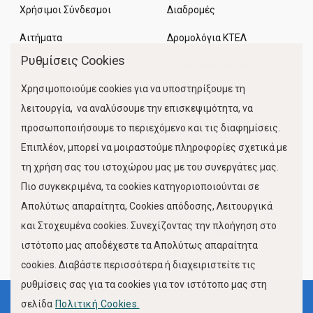
Χρήσιμοι Σύνδεσμοι
Διαδρομές
Αιτήματα
Δρομολόγια ΚΤΕΛ
Ρυθμίσεις Cookies
Χώροι Στάθμευσης
Χρησιμοποιούμε cookies για να υποστηρίξουμε τη
Κίνηση Λιμένος
λειτουργία, να αναλύσουμε την επισκεψιμότητα, να
προσωποποιήσουμε το περιεχόμενο και τις διαφημίσεις.
Επιπλέον, μπορεί να μοιραστούμε πληροφορίες σχετικά με
τη χρήση σας του ιστοχώρου μας με του συνεργάτες μας.
Πιο συγκεκριμένα, τα cookies κατηγοριοποιούνται σε
Απολύτως απαραίτητα, Cookies απόδοσης, Λειτουργικά
και Στοχευμένα cookies. Συνεχίζοντας την πλοήγηση στο
FOLLOW US
ιστότοπο μας αποδέχεστε τα Απολύτως απαραίτητα
cookies. Διαβάστε περισσότερα ή διαχειριστείτε τις
ρυθμίσεις σας για τα cookies για τον ιστότοπο μας στη
σελίδα
Πολιτική Cookies.
Όροι Χρήσης