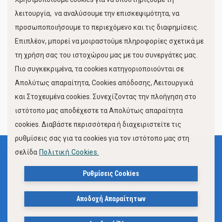
Κίνηση Λιμένος
λειτουργία, να αναλύσουμε την επισκεψιμότητα, να
προσωποποιήσουμε το περιεχόμενο και τις διαφημίσεις.
Επιπλέον, μπορεί να μοιραστούμε πληροφορίες σχετικά με
τη χρήση σας του ιστοχώρου μας με του συνεργάτες μας.
Πιο συγκεκριμένα, τα cookies κατηγοριοποιούνται σε
Απολύτως απαραίτητα, Cookies απόδοσης, Λειτουργικά
και Στοχευμένα cookies. Συνεχίζοντας την πλοήγηση στο
FOLLOW US
ιστότοπο μας αποδέχεστε τα Απολύτως απαραίτητα
cookies. Διαβάστε περισσότερα ή διαχειριστείτε τις
ρυθμίσεις σας για τα cookies για τον ιστότοπο μας στη
σελίδα
Πολιτική Cookies.
Όροι Χρήσης
Πολιτική Προστασίας Προσωπικών Δεδομένων
Ρυθμίσεις Cookies
Δήλωση Προσβασιμότητας Ιστότοπου Δήμου Βόλου
Αποδοχή Απαραίτητων
Πολιτική Cookies