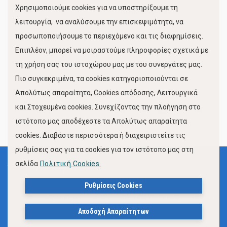
Χρησιμοποιούμε cookies για να υποστηρίξουμε τη
Κίνηση Λιμένος
λειτουργία, να αναλύσουμε την επισκεψιμότητα, να
προσωποποιήσουμε το περιεχόμενο και τις διαφημίσεις.
Επιπλέον, μπορεί να μοιραστούμε πληροφορίες σχετικά με
τη χρήση σας του ιστοχώρου μας με του συνεργάτες μας.
Πιο συγκεκριμένα, τα cookies κατηγοριοποιούνται σε
Απολύτως απαραίτητα, Cookies απόδοσης, Λειτουργικά
και Στοχευμένα cookies. Συνεχίζοντας την πλοήγηση στο
FOLLOW US
ιστότοπο μας αποδέχεστε τα Απολύτως απαραίτητα
cookies. Διαβάστε περισσότερα ή διαχειριστείτε τις
ρυθμίσεις σας για τα cookies για τον ιστότοπο μας στη
σελίδα
Πολιτική Cookies.
Όροι Χρήσης
Πολιτική Προστασίας Προσωπικών Δεδομένων
Ρυθμίσεις Cookies
Δήλωση Προσβασιμότητας Ιστότοπου Δήμου Βόλου
Αποδοχή Απαραίτητων
Πολιτική Cookies