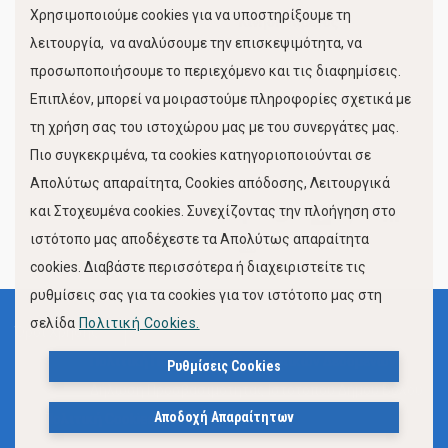
Χρησιμοποιούμε cookies για να υποστηρίξουμε τη
Κίνηση Λιμένος
λειτουργία, να αναλύσουμε την επισκεψιμότητα, να
προσωποποιήσουμε το περιεχόμενο και τις διαφημίσεις.
Επιπλέον, μπορεί να μοιραστούμε πληροφορίες σχετικά με
τη χρήση σας του ιστοχώρου μας με του συνεργάτες μας.
Πιο συγκεκριμένα, τα cookies κατηγοριοποιούνται σε
Απολύτως απαραίτητα, Cookies απόδοσης, Λειτουργικά
και Στοχευμένα cookies. Συνεχίζοντας την πλοήγηση στο
FOLLOW US
ιστότοπο μας αποδέχεστε τα Απολύτως απαραίτητα
cookies. Διαβάστε περισσότερα ή διαχειριστείτε τις
ρυθμίσεις σας για τα cookies για τον ιστότοπο μας στη
σελίδα
Πολιτική Cookies.
Όροι Χρήσης
Πολιτική Προστασίας Προσωπικών Δεδομένων
Ρυθμίσεις Cookies
Δήλωση Προσβασιμότητας Ιστότοπου Δήμου Βόλου
Αποδοχή Απαραίτητων
Πολιτική Cookies