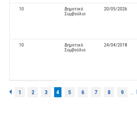
10
Δημοτικό
20/05/2026
Συμβούλιο
10
Δημοτικό
24/04/2018
Συμβούλιο
Σελίδες
1
2
3
4
5
6
7
8
9
…