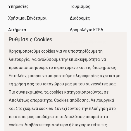
Υπηρεσίες
Τουρισμός
Χρήσιμοι Σύνδεσμοι
Διαδρομές
Αιτήματα
Δρομολόγια ΚΤΕΛ
Ρυθμίσεις Cookies
Χώροι Στάθμευσης
Χρησιμοποιούμε cookies για να υποστηρίξουμε τη
Κίνηση Λιμένος
λειτουργία, να αναλύσουμε την επισκεψιμότητα, να
προσωποποιήσουμε το περιεχόμενο και τις διαφημίσεις.
Επιπλέον, μπορεί να μοιραστούμε πληροφορίες σχετικά με
τη χρήση σας του ιστοχώρου μας με του συνεργάτες μας.
Πιο συγκεκριμένα, τα cookies κατηγοριοποιούνται σε
Απολύτως απαραίτητα, Cookies απόδοσης, Λειτουργικά
και Στοχευμένα cookies. Συνεχίζοντας την πλοήγηση στο
FOLLOW US
ιστότοπο μας αποδέχεστε τα Απολύτως απαραίτητα
cookies. Διαβάστε περισσότερα ή διαχειριστείτε τις