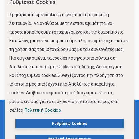
Ρυθμίσεις Cookies
Χώροι Στάθμευσης
Χρησιμοποιούμε cookies για να υποστηρίξουμε τη
Κίνηση Λιμένος
λειτουργία, να αναλύσουμε την επισκεψιμότητα, να
προσωποποιήσουμε το περιεχόμενο και τις διαφημίσεις.
Επιπλέον, μπορεί να μοιραστούμε πληροφορίες σχετικά με
τη χρήση σας του ιστοχώρου μας με του συνεργάτες μας.
Πιο συγκεκριμένα, τα cookies κατηγοριοποιούνται σε
Απολύτως απαραίτητα, Cookies απόδοσης, Λειτουργικά
και Στοχευμένα cookies. Συνεχίζοντας την πλοήγηση στο
FOLLOW US
ιστότοπο μας αποδέχεστε τα Απολύτως απαραίτητα
cookies. Διαβάστε περισσότερα ή διαχειριστείτε τις
ρυθμίσεις σας για τα cookies για τον ιστότοπο μας στη
σελίδα
Πολιτική Cookies.
Όροι Χρήσης
Πολιτική Προστασίας Προσωπικών Δεδομένων
Ρυθμίσεις Cookies
Δήλωση Προσβασιμότητας Ιστότοπου Δήμου Βόλου