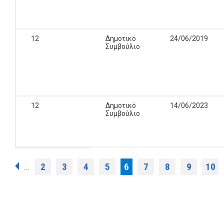
12
Δημοτικό
24/06/2019
Συμβούλιο
12
Δημοτικό
14/06/2023
Συμβούλιο
Σελίδες
2
3
4
5
6
7
8
9
10
…