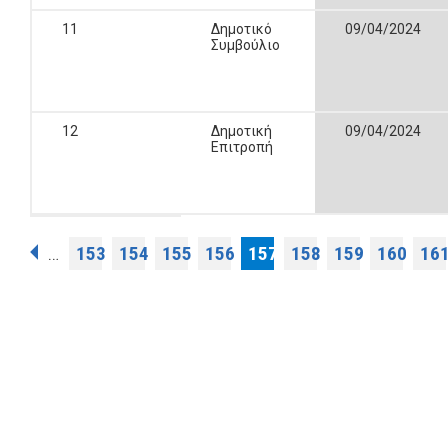
11
Δημοτικό
09/04/2024
Συμβούλιο
12
Δημοτική
09/04/2024
Επιτροπή
Σελίδες
153
154
155
156
157
158
159
160
16
…