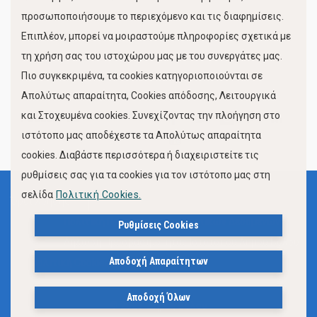
προσωποποιήσουμε το περιεχόμενο και τις διαφημίσεις.
Επιπλέον, μπορεί να μοιραστούμε πληροφορίες σχετικά με
τη χρήση σας του ιστοχώρου μας με του συνεργάτες μας.
Πιο συγκεκριμένα, τα cookies κατηγοριοποιούνται σε
Απολύτως απαραίτητα, Cookies απόδοσης, Λειτουργικά
και Στοχευμένα cookies. Συνεχίζοντας την πλοήγηση στο
FOLLOW US
ιστότοπο μας αποδέχεστε τα Απολύτως απαραίτητα
cookies. Διαβάστε περισσότερα ή διαχειριστείτε τις
ρυθμίσεις σας για τα cookies για τον ιστότοπο μας στη
σελίδα
Πολιτική Cookies.
Όροι Χρήσης
Πολιτική Προστασίας Προσωπικών Δεδομένων
Ρυθμίσεις Cookies
Δήλωση Προσβασιμότητας Ιστότοπου Δήμου Βόλου
Αποδοχή Απαραίτητων
Πολιτική Cookies
Αποδοχή Όλων
© 2023, Δήμος Βόλου