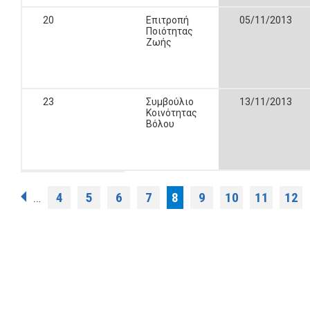
20
Επιτροπή
05/11/2013
Ποιότητας
Ζωής
23
Συμβούλιο
13/11/2013
Κοινότητας
Βόλου
Σελίδες
4
5
6
7
8
9
10
11
12
…