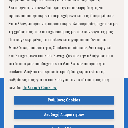
Κίνηση Λιμένος
λειτουργία, να αναλύσουμε την επισκεψιμότητα, να
προσωποποιήσουμε το περιεχόμενο και τις διαφημίσεις.
Επιπλέον, μπορεί να μοιραστούμε πληροφορίες σχετικά με
τη χρήση σας του ιστοχώρου μας με του συνεργάτες μας.
Πιο συγκεκριμένα, τα cookies κατηγοριοποιούνται σε
Απολύτως απαραίτητα, Cookies απόδοσης, Λειτουργικά
και Στοχευμένα cookies. Συνεχίζοντας την πλοήγηση στο
FOLLOW US
ιστότοπο μας αποδέχεστε τα Απολύτως απαραίτητα
cookies. Διαβάστε περισσότερα ή διαχειριστείτε τις
ρυθμίσεις σας για τα cookies για τον ιστότοπο μας στη
σελίδα
Πολιτική Cookies.
Όροι Χρήσης
Πολιτική Προστασίας Προσωπικών Δεδομένων
Ρυθμίσεις Cookies
Δήλωση Προσβασιμότητας Ιστότοπου Δήμου Βόλου
Αποδοχή Απαραίτητων
Πολιτική Cookies