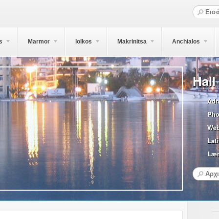
s
Marmor
Iolkos
Makrinitsa
Anchialos
Hall
Adr
Pho
Web
Lati
Læn