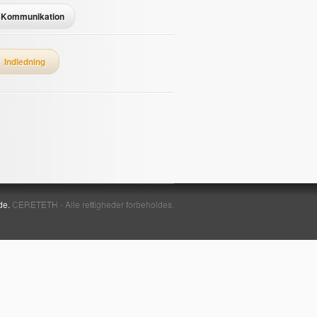
Kommunikation
Indledning
de.
CERETETH - Alle rettigheder forbeholdes.