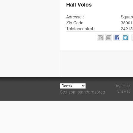
Hall Volos
Adresse :
Squar
Zip Code
38001
Telefoncentral :
24213
Tilslutning
SiteMap
Sæt som standardsprog