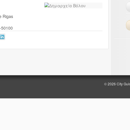
e Rigas
-50100
© 2026 City Gui