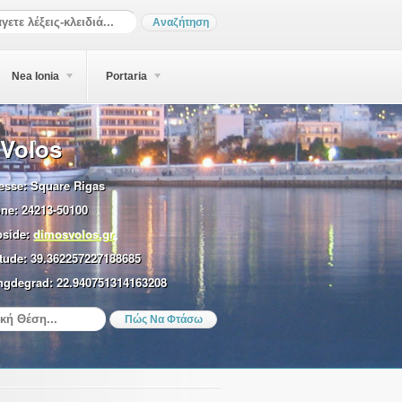
Nea Ionia
Portaria
 Volos
esse:
Square Rigas
ne:
24213-50100
side:
dimosvolos.gr
tude:
39.362257227188685
gdegrad:
22.940751314163208