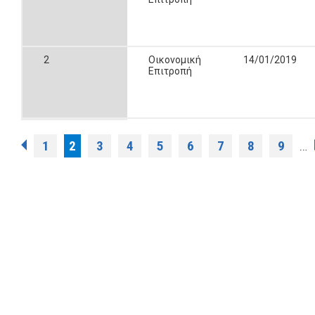
2
Οικονομική
14/01/2019
Επιτροπή
Σελίδες
1
2
3
4
5
6
7
8
9
…