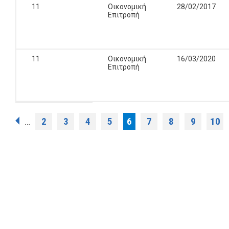
11
Οικονομική
28/02/2017
Επιτροπή
11
Οικονομική
16/03/2020
Επιτροπή
Σελίδες
2
3
4
5
6
7
8
9
10
…