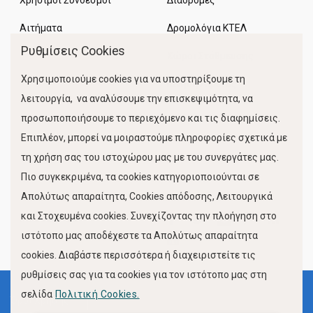
Χρήσιμοι Σύνδεσμοι
Διαδρομές
Αιτήματα
Δρομολόγια ΚΤΕΛ
Ρυθμίσεις Cookies
Χώροι Στάθμευσης
Χρησιμοποιούμε cookies για να υποστηρίξουμε τη
Κίνηση Λιμένος
λειτουργία, να αναλύσουμε την επισκεψιμότητα, να
προσωποποιήσουμε το περιεχόμενο και τις διαφημίσεις.
Επιπλέον, μπορεί να μοιραστούμε πληροφορίες σχετικά με
τη χρήση σας του ιστοχώρου μας με του συνεργάτες μας.
Πιο συγκεκριμένα, τα cookies κατηγοριοποιούνται σε
Απολύτως απαραίτητα, Cookies απόδοσης, Λειτουργικά
και Στοχευμένα cookies. Συνεχίζοντας την πλοήγηση στο
FOLLOW US
ιστότοπο μας αποδέχεστε τα Απολύτως απαραίτητα
cookies. Διαβάστε περισσότερα ή διαχειριστείτε τις
ρυθμίσεις σας για τα cookies για τον ιστότοπο μας στη
σελίδα
Πολιτική Cookies.
Όροι Χρήσης