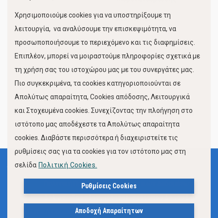
Χρησιμοποιούμε cookies για να υποστηρίξουμε τη
Κίνηση Λιμένος
λειτουργία, να αναλύσουμε την επισκεψιμότητα, να
προσωποποιήσουμε το περιεχόμενο και τις διαφημίσεις.
Επιπλέον, μπορεί να μοιραστούμε πληροφορίες σχετικά με
τη χρήση σας του ιστοχώρου μας με του συνεργάτες μας.
Πιο συγκεκριμένα, τα cookies κατηγοριοποιούνται σε
Απολύτως απαραίτητα, Cookies απόδοσης, Λειτουργικά
και Στοχευμένα cookies. Συνεχίζοντας την πλοήγηση στο
FOLLOW US
ιστότοπο μας αποδέχεστε τα Απολύτως απαραίτητα
cookies. Διαβάστε περισσότερα ή διαχειριστείτε τις
ρυθμίσεις σας για τα cookies για τον ιστότοπο μας στη
σελίδα
Πολιτική Cookies.
Όροι Χρήσης
Πολιτική Προστασίας Προσωπικών Δεδομένων
Ρυθμίσεις Cookies
Δήλωση Προσβασιμότητας Ιστότοπου Δήμου Βόλου
Αποδοχή Απαραίτητων
Πολιτική Cookies