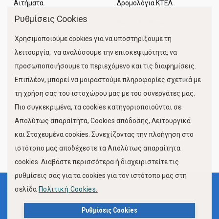
Αιτήματα
Δρομολόγια ΚΤΕΛ
Ρυθμίσεις Cookies
Χώροι Στάθμευσης
Χρησιμοποιούμε cookies για να υποστηρίξουμε τη
Κίνηση Λιμένος
λειτουργία, να αναλύσουμε την επισκεψιμότητα, να
προσωποποιήσουμε το περιεχόμενο και τις διαφημίσεις.
Επιπλέον, μπορεί να μοιραστούμε πληροφορίες σχετικά με
τη χρήση σας του ιστοχώρου μας με του συνεργάτες μας.
Πιο συγκεκριμένα, τα cookies κατηγοριοποιούνται σε
Απολύτως απαραίτητα, Cookies απόδοσης, Λειτουργικά
και Στοχευμένα cookies. Συνεχίζοντας την πλοήγηση στο
FOLLOW US
ιστότοπο μας αποδέχεστε τα Απολύτως απαραίτητα
cookies. Διαβάστε περισσότερα ή διαχειριστείτε τις
ρυθμίσεις σας για τα cookies για τον ιστότοπο μας στη
σελίδα
Πολιτική Cookies.
Όροι Χρήσης
Πολιτική Προστασίας Προσωπικών Δεδομένων
Ρυθμίσεις Cookies