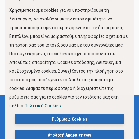
Χώροι Στάθμευσης
Χρησιμοποιούμε cookies για να υποστηρίξουμε τη
Κίνηση Λιμένος
λειτουργία, να αναλύσουμε την επισκεψιμότητα, να
προσωποποιήσουμε το περιεχόμενο και τις διαφημίσεις.
Επιπλέον, μπορεί να μοιραστούμε πληροφορίες σχετικά με
τη χρήση σας του ιστοχώρου μας με του συνεργάτες μας.
Πιο συγκεκριμένα, τα cookies κατηγοριοποιούνται σε
Απολύτως απαραίτητα, Cookies απόδοσης, Λειτουργικά
και Στοχευμένα cookies. Συνεχίζοντας την πλοήγηση στο
FOLLOW US
ιστότοπο μας αποδέχεστε τα Απολύτως απαραίτητα
cookies. Διαβάστε περισσότερα ή διαχειριστείτε τις
ρυθμίσεις σας για τα cookies για τον ιστότοπο μας στη
σελίδα
Πολιτική Cookies.
Όροι Χρήσης
Πολιτική Προστασίας Προσωπικών Δεδομένων
Ρυθμίσεις Cookies
Δήλωση Προσβασιμότητας Ιστότοπου Δήμου Βόλου
Αποδοχή Απαραίτητων
Πολιτική Cookies