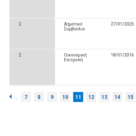
2
Δημοτικό
27/01/2025
Συμβούλιο
2
Οικονομική
18/01/2016
Επιτροπή
Σελίδες
7
8
9
10
11
12
13
14
15
…