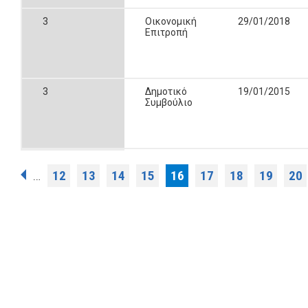
3
Οικονομική
29/01/2018
Επιτροπή
3
Δημοτικό
19/01/2015
Συμβούλιο
Σελίδες
12
13
14
15
16
17
18
19
20
…