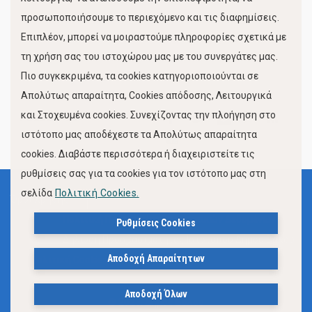
προσωποποιήσουμε το περιεχόμενο και τις διαφημίσεις.
Επιπλέον, μπορεί να μοιραστούμε πληροφορίες σχετικά με
τη χρήση σας του ιστοχώρου μας με του συνεργάτες μας.
Πιο συγκεκριμένα, τα cookies κατηγοριοποιούνται σε
Απολύτως απαραίτητα, Cookies απόδοσης, Λειτουργικά
και Στοχευμένα cookies. Συνεχίζοντας την πλοήγηση στο
FOLLOW US
ιστότοπο μας αποδέχεστε τα Απολύτως απαραίτητα
cookies. Διαβάστε περισσότερα ή διαχειριστείτε τις
ρυθμίσεις σας για τα cookies για τον ιστότοπο μας στη
σελίδα
Πολιτική Cookies.
Όροι Χρήσης
Πολιτική Προστασίας Προσωπικών Δεδομένων
Ρυθμίσεις Cookies
Δήλωση Προσβασιμότητας Ιστότοπου Δήμου Βόλου
Αποδοχή Απαραίτητων
Πολιτική Cookies
Αποδοχή Όλων
© 2023, Δήμος Βόλου