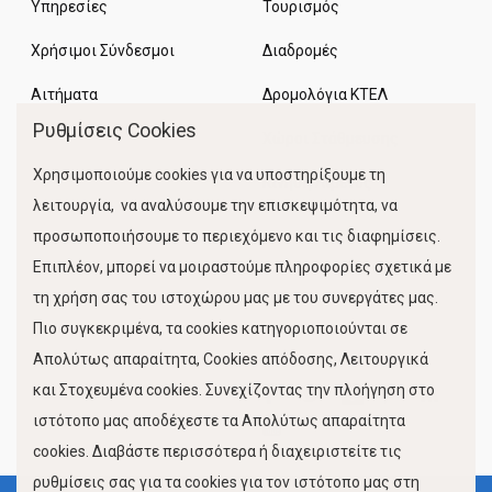
Υπηρεσίες
Τουρισμός
Χρήσιμοι Σύνδεσμοι
Διαδρομές
Αιτήματα
Δρομολόγια ΚΤΕΛ
Ρυθμίσεις Cookies
Χώροι Στάθμευσης
Χρησιμοποιούμε cookies για να υποστηρίξουμε τη
Κίνηση Λιμένος
λειτουργία, να αναλύσουμε την επισκεψιμότητα, να
προσωποποιήσουμε το περιεχόμενο και τις διαφημίσεις.
Επιπλέον, μπορεί να μοιραστούμε πληροφορίες σχετικά με
τη χρήση σας του ιστοχώρου μας με του συνεργάτες μας.
Πιο συγκεκριμένα, τα cookies κατηγοριοποιούνται σε
Απολύτως απαραίτητα, Cookies απόδοσης, Λειτουργικά
και Στοχευμένα cookies. Συνεχίζοντας την πλοήγηση στο
FOLLOW US
ιστότοπο μας αποδέχεστε τα Απολύτως απαραίτητα
cookies. Διαβάστε περισσότερα ή διαχειριστείτε τις
ρυθμίσεις σας για τα cookies για τον ιστότοπο μας στη