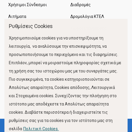
Χρήσιμοι Σύνδεσμοι
Διαδρομές
Αιτήματα
Δρομολόγια ΚΤΕΛ
Ρυθμίσεις Cookies
Χώροι Στάθμευσης
Χρησιμοποιούμε cookies για να υποστηρίξουμε τη
Κίνηση Λιμένος
λειτουργία, να αναλύσουμε την επισκεψιμότητα, να
προσωποποιήσουμε το περιεχόμενο και τις διαφημίσεις.
Επιπλέον, μπορεί να μοιραστούμε πληροφορίες σχετικά με
τη χρήση σας του ιστοχώρου μας με του συνεργάτες μας.
Πιο συγκεκριμένα, τα cookies κατηγοριοποιούνται σε
Απολύτως απαραίτητα, Cookies απόδοσης, Λειτουργικά
και Στοχευμένα cookies. Συνεχίζοντας την πλοήγηση στο
FOLLOW US
ιστότοπο μας αποδέχεστε τα Απολύτως απαραίτητα
cookies. Διαβάστε περισσότερα ή διαχειριστείτε τις
ρυθμίσεις σας για τα cookies για τον ιστότοπο μας στη
σελίδα
Πολιτική Cookies.
Όροι Χρήσης