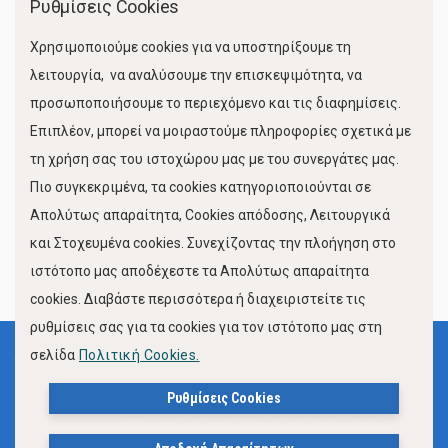
Ρυθμίσεις Cookies
Χώροι Στάθμευσης
Χρησιμοποιούμε cookies για να υποστηρίξουμε τη
Κίνηση Λιμένος
λειτουργία, να αναλύσουμε την επισκεψιμότητα, να
προσωποποιήσουμε το περιεχόμενο και τις διαφημίσεις.
Επιπλέον, μπορεί να μοιραστούμε πληροφορίες σχετικά με
τη χρήση σας του ιστοχώρου μας με του συνεργάτες μας.
Πιο συγκεκριμένα, τα cookies κατηγοριοποιούνται σε
Απολύτως απαραίτητα, Cookies απόδοσης, Λειτουργικά
και Στοχευμένα cookies. Συνεχίζοντας την πλοήγηση στο
FOLLOW US
ιστότοπο μας αποδέχεστε τα Απολύτως απαραίτητα
cookies. Διαβάστε περισσότερα ή διαχειριστείτε τις
ρυθμίσεις σας για τα cookies για τον ιστότοπο μας στη
σελίδα
Πολιτική Cookies.
Όροι Χρήσης
Πολιτική Προστασίας Προσωπικών Δεδομένων
Ρυθμίσεις Cookies
Δήλωση Προσβασιμότητας Ιστότοπου Δήμου Βόλου