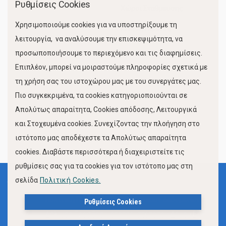
Ρυθμίσεις Cookies
Χώροι Στάθμευσης
Χρησιμοποιούμε cookies για να υποστηρίξουμε τη
Κίνηση Λιμένος
λειτουργία, να αναλύσουμε την επισκεψιμότητα, να
προσωποποιήσουμε το περιεχόμενο και τις διαφημίσεις.
Επιπλέον, μπορεί να μοιραστούμε πληροφορίες σχετικά με
τη χρήση σας του ιστοχώρου μας με του συνεργάτες μας.
Πιο συγκεκριμένα, τα cookies κατηγοριοποιούνται σε
Απολύτως απαραίτητα, Cookies απόδοσης, Λειτουργικά
και Στοχευμένα cookies. Συνεχίζοντας την πλοήγηση στο
FOLLOW US
ιστότοπο μας αποδέχεστε τα Απολύτως απαραίτητα
cookies. Διαβάστε περισσότερα ή διαχειριστείτε τις
ρυθμίσεις σας για τα cookies για τον ιστότοπο μας στη
σελίδα
Πολιτική Cookies.
Όροι Χρήσης
Πολιτική Προστασίας Προσωπικών Δεδομένων
Ρυθμίσεις Cookies
Δήλωση Προσβασιμότητας Ιστότοπου Δήμου Βόλου