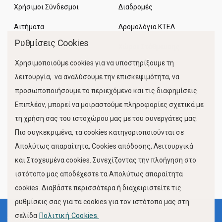
Χρήσιμοι Σύνδεσμοι
Διαδρομές
Αιτήματα
Δρομολόγια ΚΤΕΛ
Ρυθμίσεις Cookies
Χώροι Στάθμευσης
Χρησιμοποιούμε cookies για να υποστηρίξουμε τη
Κίνηση Λιμένος
λειτουργία, να αναλύσουμε την επισκεψιμότητα, να
προσωποποιήσουμε το περιεχόμενο και τις διαφημίσεις.
Επιπλέον, μπορεί να μοιραστούμε πληροφορίες σχετικά με
τη χρήση σας του ιστοχώρου μας με του συνεργάτες μας.
Πιο συγκεκριμένα, τα cookies κατηγοριοποιούνται σε
Απολύτως απαραίτητα, Cookies απόδοσης, Λειτουργικά
και Στοχευμένα cookies. Συνεχίζοντας την πλοήγηση στο
FOLLOW US
ιστότοπο μας αποδέχεστε τα Απολύτως απαραίτητα
cookies. Διαβάστε περισσότερα ή διαχειριστείτε τις
ρυθμίσεις σας για τα cookies για τον ιστότοπο μας στη
σελίδα
Πολιτική Cookies.
Όροι Χρήσης