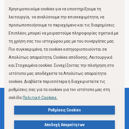
Χρησιμοποιούμε cookies για να υποστηρίξουμε τη
Κίνηση Λιμένος
λειτουργία, να αναλύσουμε την επισκεψιμότητα, να
προσωποποιήσουμε το περιεχόμενο και τις διαφημίσεις.
Επιπλέον, μπορεί να μοιραστούμε πληροφορίες σχετικά με
τη χρήση σας του ιστοχώρου μας με του συνεργάτες μας.
Πιο συγκεκριμένα, τα cookies κατηγοριοποιούνται σε
Απολύτως απαραίτητα, Cookies απόδοσης, Λειτουργικά
και Στοχευμένα cookies. Συνεχίζοντας την πλοήγηση στο
FOLLOW US
ιστότοπο μας αποδέχεστε τα Απολύτως απαραίτητα
cookies. Διαβάστε περισσότερα ή διαχειριστείτε τις
ρυθμίσεις σας για τα cookies για τον ιστότοπο μας στη
σελίδα
Πολιτική Cookies.
Όροι Χρήσης
Πολιτική Προστασίας Προσωπικών Δεδομένων
Ρυθμίσεις Cookies
Δήλωση Προσβασιμότητας Ιστότοπου Δήμου Βόλου
Αποδοχή Απαραίτητων
Πολιτική Cookies