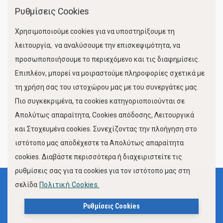
Ρυθμίσεις Cookies
Χώροι Στάθμευσης
Χρησιμοποιούμε cookies για να υποστηρίξουμε τη
Κίνηση Λιμένος
λειτουργία, να αναλύσουμε την επισκεψιμότητα, να
προσωποποιήσουμε το περιεχόμενο και τις διαφημίσεις.
Επιπλέον, μπορεί να μοιραστούμε πληροφορίες σχετικά με
τη χρήση σας του ιστοχώρου μας με του συνεργάτες μας.
Πιο συγκεκριμένα, τα cookies κατηγοριοποιούνται σε
Απολύτως απαραίτητα, Cookies απόδοσης, Λειτουργικά
και Στοχευμένα cookies. Συνεχίζοντας την πλοήγηση στο
FOLLOW US
ιστότοπο μας αποδέχεστε τα Απολύτως απαραίτητα
cookies. Διαβάστε περισσότερα ή διαχειριστείτε τις
ρυθμίσεις σας για τα cookies για τον ιστότοπο μας στη
σελίδα
Πολιτική Cookies.
Όροι Χρήσης
Πολιτική Προστασίας Προσωπικών Δεδομένων
Ρυθμίσεις Cookies
Δήλωση Προσβασιμότητας Ιστότοπου Δήμου Βόλου