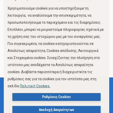
Χώροι Στάθμευσης
Χρησιμοποιούμε cookies για να υποστηρίξουμε τη
Κίνηση Λιμένος
λειτουργία, να αναλύσουμε την επισκεψιμότητα, να
προσωποποιήσουμε το περιεχόμενο και τις διαφημίσεις.
Επιπλέον, μπορεί να μοιραστούμε πληροφορίες σχετικά με
τη χρήση σας του ιστοχώρου μας με του συνεργάτες μας.
Πιο συγκεκριμένα, τα cookies κατηγοριοποιούνται σε
Απολύτως απαραίτητα, Cookies απόδοσης, Λειτουργικά
και Στοχευμένα cookies. Συνεχίζοντας την πλοήγηση στο
FOLLOW US
ιστότοπο μας αποδέχεστε τα Απολύτως απαραίτητα
cookies. Διαβάστε περισσότερα ή διαχειριστείτε τις
ρυθμίσεις σας για τα cookies για τον ιστότοπο μας στη
σελίδα
Πολιτική Cookies.
Όροι Χρήσης
Πολιτική Προστασίας Προσωπικών Δεδομένων
Ρυθμίσεις Cookies
Δήλωση Προσβασιμότητας Ιστότοπου Δήμου Βόλου
Αποδοχή Απαραίτητων
Πολιτική Cookies