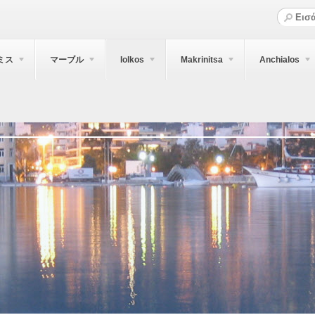
ミス
マーブル
Iolkos
Makrinitsa
Anchialos