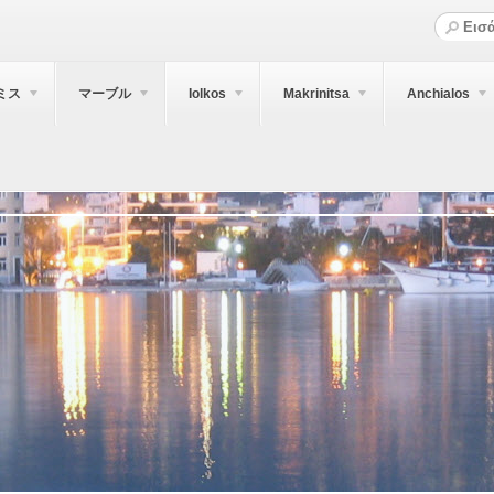
ミス
マーブル
Iolkos
Makrinitsa
Anchialos