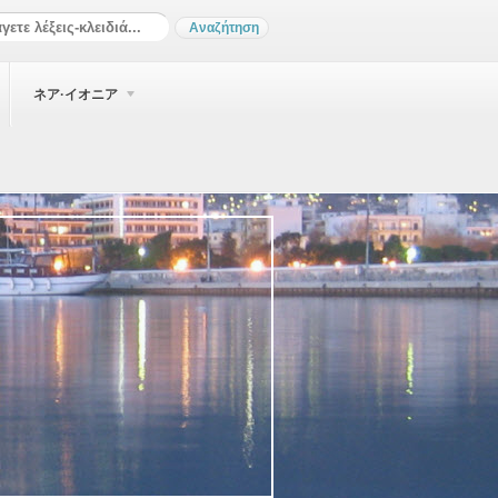
ネア·イオニア