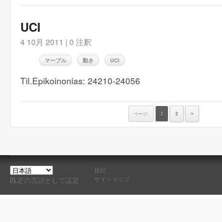
UCI
4 10月 2011 |
0 注釈
マーブル
動き
UCI
Til.Epikoinonias: 24210-24056
ページ:
1
2
>
接続
サイトマップ
既定の言語として設定