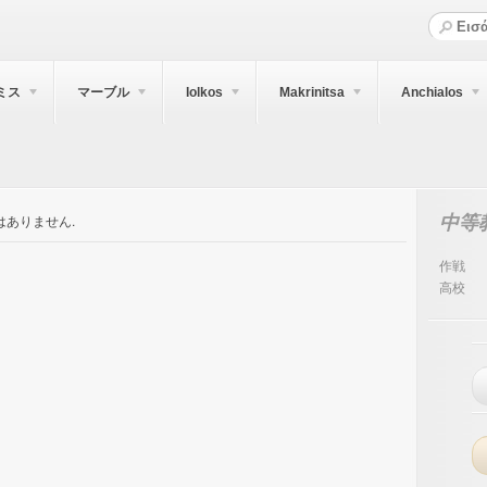
ミス
マーブル
Iolkos
Makrinitsa
Anchialos
中等
はありません.
作戦
高校