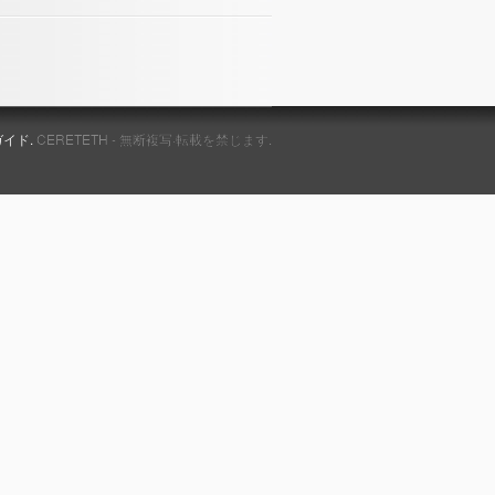
ガイド.
CERETETH - 無断複写·転載を禁じます.