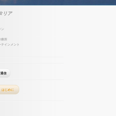
タリア
ラン
診療所
ーテインメント
通信
はじめに