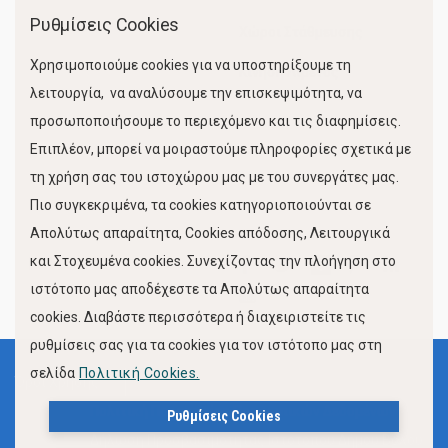
Ρυθμίσεις Cookies
Χώροι Στάθμευσης
Χρησιμοποιούμε cookies για να υποστηρίξουμε τη
Κίνηση Λιμένος
λειτουργία, να αναλύσουμε την επισκεψιμότητα, να
προσωποποιήσουμε το περιεχόμενο και τις διαφημίσεις.
Επιπλέον, μπορεί να μοιραστούμε πληροφορίες σχετικά με
τη χρήση σας του ιστοχώρου μας με του συνεργάτες μας.
Πιο συγκεκριμένα, τα cookies κατηγοριοποιούνται σε
Απολύτως απαραίτητα, Cookies απόδοσης, Λειτουργικά
και Στοχευμένα cookies. Συνεχίζοντας την πλοήγηση στο
FOLLOW US
ιστότοπο μας αποδέχεστε τα Απολύτως απαραίτητα
cookies. Διαβάστε περισσότερα ή διαχειριστείτε τις
ρυθμίσεις σας για τα cookies για τον ιστότοπο μας στη
σελίδα
Πολιτική Cookies.
Όροι Χρήσης
Πολιτική Προστασίας Προσωπικών Δεδομένων
Ρυθμίσεις Cookies
Δήλωση Προσβασιμότητας Ιστότοπου Δήμου Βόλου