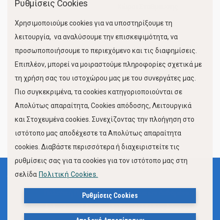
Ρυθμίσεις Cookies
Χώροι Στάθμευσης
Χρησιμοποιούμε cookies για να υποστηρίξουμε τη
Κίνηση Λιμένος
λειτουργία, να αναλύσουμε την επισκεψιμότητα, να
προσωποποιήσουμε το περιεχόμενο και τις διαφημίσεις.
Επιπλέον, μπορεί να μοιραστούμε πληροφορίες σχετικά με
τη χρήση σας του ιστοχώρου μας με του συνεργάτες μας.
Πιο συγκεκριμένα, τα cookies κατηγοριοποιούνται σε
Απολύτως απαραίτητα, Cookies απόδοσης, Λειτουργικά
και Στοχευμένα cookies. Συνεχίζοντας την πλοήγηση στο
FOLLOW US
ιστότοπο μας αποδέχεστε τα Απολύτως απαραίτητα
cookies. Διαβάστε περισσότερα ή διαχειριστείτε τις
ρυθμίσεις σας για τα cookies για τον ιστότοπο μας στη
σελίδα
Πολιτική Cookies.
Όροι Χρήσης
Πολιτική Προστασίας Προσωπικών Δεδομένων
Ρυθμίσεις Cookies
Δήλωση Προσβασιμότητας Ιστότοπου Δήμου Βόλου