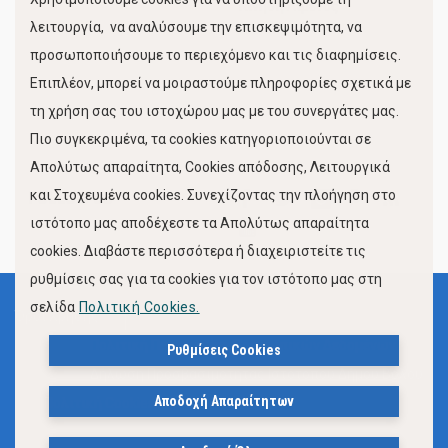
Κίνηση Λιμένος
λειτουργία, να αναλύσουμε την επισκεψιμότητα, να
προσωποποιήσουμε το περιεχόμενο και τις διαφημίσεις.
Επιπλέον, μπορεί να μοιραστούμε πληροφορίες σχετικά με
τη χρήση σας του ιστοχώρου μας με του συνεργάτες μας.
Πιο συγκεκριμένα, τα cookies κατηγοριοποιούνται σε
Απολύτως απαραίτητα, Cookies απόδοσης, Λειτουργικά
και Στοχευμένα cookies. Συνεχίζοντας την πλοήγηση στο
FOLLOW US
ιστότοπο μας αποδέχεστε τα Απολύτως απαραίτητα
cookies. Διαβάστε περισσότερα ή διαχειριστείτε τις
ρυθμίσεις σας για τα cookies για τον ιστότοπο μας στη
σελίδα
Πολιτική Cookies.
Όροι Χρήσης
Πολιτική Προστασίας Προσωπικών Δεδομένων
Ρυθμίσεις Cookies
Δήλωση Προσβασιμότητας Ιστότοπου Δήμου Βόλου
Αποδοχή Απαραίτητων
Πολιτική Cookies