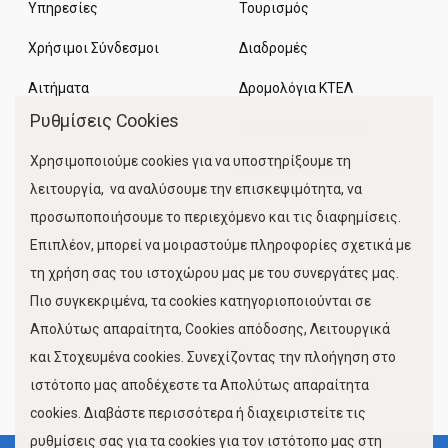
Υπηρεσίες
Τουρισμός
Χρήσιμοι Σύνδεσμοι
Διαδρομές
Αιτήματα
Δρομολόγια ΚΤΕΛ
Ρυθμίσεις Cookies
Χώροι Στάθμευσης
Χρησιμοποιούμε cookies για να υποστηρίξουμε τη
Κίνηση Λιμένος
λειτουργία, να αναλύσουμε την επισκεψιμότητα, να
προσωποποιήσουμε το περιεχόμενο και τις διαφημίσεις.
Επιπλέον, μπορεί να μοιραστούμε πληροφορίες σχετικά με
τη χρήση σας του ιστοχώρου μας με του συνεργάτες μας.
Πιο συγκεκριμένα, τα cookies κατηγοριοποιούνται σε
Απολύτως απαραίτητα, Cookies απόδοσης, Λειτουργικά
και Στοχευμένα cookies. Συνεχίζοντας την πλοήγηση στο
FOLLOW US
ιστότοπο μας αποδέχεστε τα Απολύτως απαραίτητα
cookies. Διαβάστε περισσότερα ή διαχειριστείτε τις
ρυθμίσεις σας για τα cookies για τον ιστότοπο μας στη