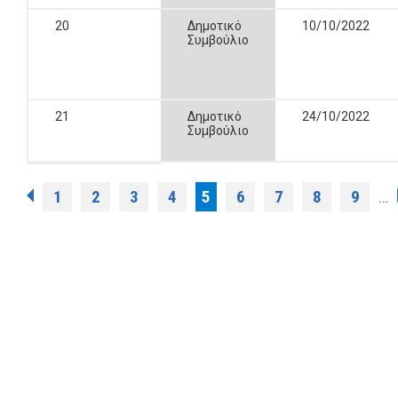
20
Δημοτικό
10/10/2022
Συμβούλιο
21
Δημοτικό
24/10/2022
Συμβούλιο
Σελίδες
1
2
3
4
5
6
7
8
9
…