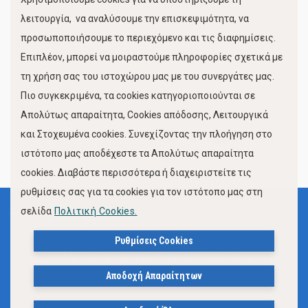
Κίνηση Λιμένος
λειτουργία, να αναλύσουμε την επισκεψιμότητα, να
προσωποποιήσουμε το περιεχόμενο και τις διαφημίσεις.
Επιπλέον, μπορεί να μοιραστούμε πληροφορίες σχετικά με
τη χρήση σας του ιστοχώρου μας με του συνεργάτες μας.
Πιο συγκεκριμένα, τα cookies κατηγοριοποιούνται σε
Απολύτως απαραίτητα, Cookies απόδοσης, Λειτουργικά
και Στοχευμένα cookies. Συνεχίζοντας την πλοήγηση στο
FOLLOW US
ιστότοπο μας αποδέχεστε τα Απολύτως απαραίτητα
cookies. Διαβάστε περισσότερα ή διαχειριστείτε τις
ρυθμίσεις σας για τα cookies για τον ιστότοπο μας στη
σελίδα
Πολιτική Cookies.
Όροι Χρήσης
Πολιτική Προστασίας Προσωπικών Δεδομένων
Ρυθμίσεις Cookies
Δήλωση Προσβασιμότητας Ιστότοπου Δήμου Βόλου
Αποδοχή Απαραίτητων
Πολιτική Cookies