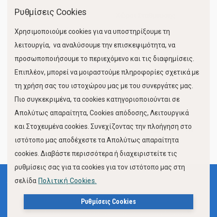
Ρυθμίσεις Cookies
Χώροι Στάθμευσης
Χρησιμοποιούμε cookies για να υποστηρίξουμε τη
Κίνηση Λιμένος
λειτουργία, να αναλύσουμε την επισκεψιμότητα, να
προσωποποιήσουμε το περιεχόμενο και τις διαφημίσεις.
Επιπλέον, μπορεί να μοιραστούμε πληροφορίες σχετικά με
τη χρήση σας του ιστοχώρου μας με του συνεργάτες μας.
Πιο συγκεκριμένα, τα cookies κατηγοριοποιούνται σε
Απολύτως απαραίτητα, Cookies απόδοσης, Λειτουργικά
και Στοχευμένα cookies. Συνεχίζοντας την πλοήγηση στο
FOLLOW US
ιστότοπο μας αποδέχεστε τα Απολύτως απαραίτητα
cookies. Διαβάστε περισσότερα ή διαχειριστείτε τις
ρυθμίσεις σας για τα cookies για τον ιστότοπο μας στη
σελίδα
Πολιτική Cookies.
Όροι Χρήσης
Πολιτική Προστασίας Προσωπικών Δεδομένων
Ρυθμίσεις Cookies
Δήλωση Προσβασιμότητας Ιστότοπου Δήμου Βόλου