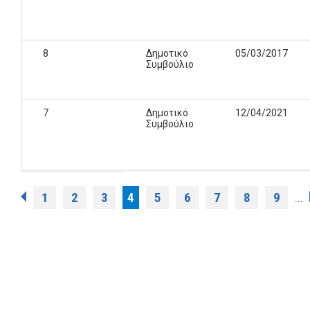
8
Δημοτικό
05/03/2017
Συμβούλιο
7
Δημοτικό
12/04/2021
Συμβούλιο
Σελίδες
1
2
3
4
5
6
7
8
9
…