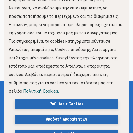
Κίνηση Λιμένος
λειτουργία, να αναλύσουμε την επισκεψιμότητα, να
προσωποποιήσουμε το περιεχόμενο και τις διαφημίσεις.
Επιπλέον, μπορεί να μοιραστούμε πληροφορίες σχετικά με
τη χρήση σας του ιστοχώρου μας με του συνεργάτες μας.
Πιο συγκεκριμένα, τα cookies κατηγοριοποιούνται σε
Απολύτως απαραίτητα, Cookies απόδοσης, Λειτουργικά
και Στοχευμένα cookies. Συνεχίζοντας την πλοήγηση στο
FOLLOW US
ιστότοπο μας αποδέχεστε τα Απολύτως απαραίτητα
cookies. Διαβάστε περισσότερα ή διαχειριστείτε τις
ρυθμίσεις σας για τα cookies για τον ιστότοπο μας στη
σελίδα
Πολιτική Cookies.
Όροι Χρήσης
Πολιτική Προστασίας Προσωπικών Δεδομένων
Ρυθμίσεις Cookies
Δήλωση Προσβασιμότητας Ιστότοπου Δήμου Βόλου
Αποδοχή Απαραίτητων
Πολιτική Cookies