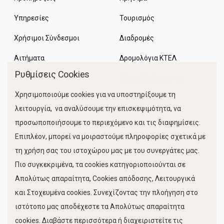
Υπηρεσίες
Τουρισμός
Χρήσιμοι Σύνδεσμοι
Διαδρομές
Αιτήματα
Δρομολόγια ΚΤΕΛ
Ρυθμίσεις Cookies
Χώροι Στάθμευσης
Χρησιμοποιούμε cookies για να υποστηρίξουμε τη
Κίνηση Λιμένος
λειτουργία, να αναλύσουμε την επισκεψιμότητα, να
προσωποποιήσουμε το περιεχόμενο και τις διαφημίσεις.
Επιπλέον, μπορεί να μοιραστούμε πληροφορίες σχετικά με
τη χρήση σας του ιστοχώρου μας με του συνεργάτες μας.
Πιο συγκεκριμένα, τα cookies κατηγοριοποιούνται σε
Απολύτως απαραίτητα, Cookies απόδοσης, Λειτουργικά
και Στοχευμένα cookies. Συνεχίζοντας την πλοήγηση στο
FOLLOW US
ιστότοπο μας αποδέχεστε τα Απολύτως απαραίτητα
cookies. Διαβάστε περισσότερα ή διαχειριστείτε τις