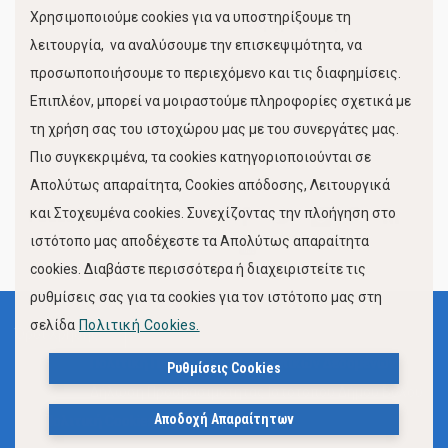
Χρησιμοποιούμε cookies για να υποστηρίξουμε τη
Κίνηση Λιμένος
λειτουργία, να αναλύσουμε την επισκεψιμότητα, να
προσωποποιήσουμε το περιεχόμενο και τις διαφημίσεις.
Επιπλέον, μπορεί να μοιραστούμε πληροφορίες σχετικά με
τη χρήση σας του ιστοχώρου μας με του συνεργάτες μας.
Πιο συγκεκριμένα, τα cookies κατηγοριοποιούνται σε
Απολύτως απαραίτητα, Cookies απόδοσης, Λειτουργικά
και Στοχευμένα cookies. Συνεχίζοντας την πλοήγηση στο
FOLLOW US
ιστότοπο μας αποδέχεστε τα Απολύτως απαραίτητα
cookies. Διαβάστε περισσότερα ή διαχειριστείτε τις
ρυθμίσεις σας για τα cookies για τον ιστότοπο μας στη
σελίδα
Πολιτική Cookies.
Όροι Χρήσης
Πολιτική Προστασίας Προσωπικών Δεδομένων
Ρυθμίσεις Cookies
Δήλωση Προσβασιμότητας Ιστότοπου Δήμου Βόλου
Αποδοχή Απαραίτητων
Πολιτική Cookies