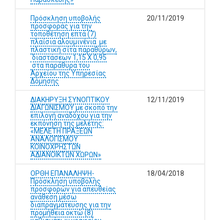
Πρόσκληση υποβολής
20/11/2019
προσφοράς για την
τοποθέτηση επτά (7)
πλαίσια αλουμινένια με
πλαστική σίτα παραθύρων,
διαστάσεων 1,15 Χ 0,95
στα παράθυρα του
Αρχείου της Υπηρεσίας
Δόμησης
ΔΙΑΚΗΡΥΞΗ ΣΥΝΟΠΤΙΚΟΥ
12/11/2019
ΔΙΑΓΩΝΙΣΜΟΥ με σκοπό την
επιλογή αναδόχου για την
εκπόνηση της μελέτης:
«ΜΕΛΕΤH ΠΡΑΞΕΩΝ
ΑΝΑΛΟΓΙΣΜΟΥ
ΚΟΙΝΟΧΡΗΣΤΩΝ
ΑΔΙΑΝΟΙΚΤΩΝ ΧΩΡΩΝ»
ΟΡΘΗ ΕΠΑΝΑΛΗΨΗ-
18/04/2018
Πρόσκληση υποβολής
προσφορών για απευθείας
ανάθεση μέσω
διαπραγμάτευσης για την
προμήθεια οκτώ (8)