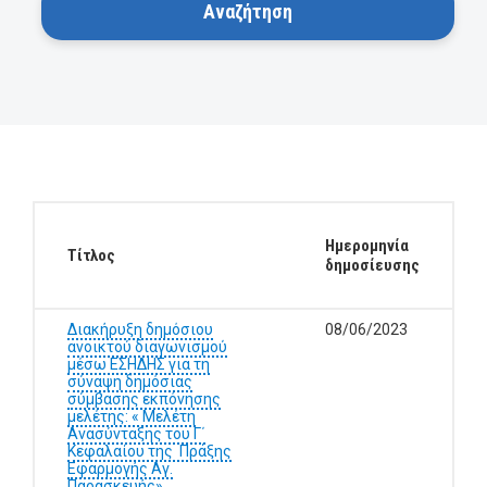
Ημερομηνία
Τίτλος
δημοσίευσης
Διακήρυξη δημόσιου
08/06/2023
ανοικτού διαγωνισμού
μέσω ΕΣΗΔΗΣ για τη
σύναψη δημόσιας
σύμβασης εκπόνησης
μελέτης: « Μελέτη
Ανασύνταξης του Γ΄
Κεφαλαίου της Πράξης
Εφαρμογής Αγ.
Παρασκευής»